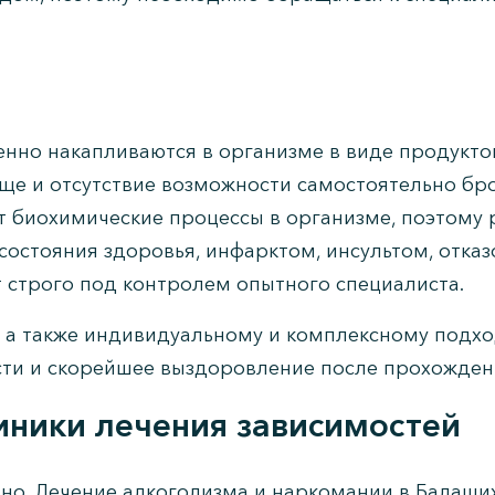
енно накапливаются в организме в виде продукто
еще и отсутствие возможности самостоятельно бро
 биохимические процессы в организме, поэтому р
остояния здоровья, инфарктом, инсультом, отказо
 строго под контролем опытного специалиста.
 а также индивидуальному и комплексному подх
сти и скорейшее выздоровление после прохожде
иники лечения зависимостей
ьно. Лечение алкоголизма и наркомании в Балаш