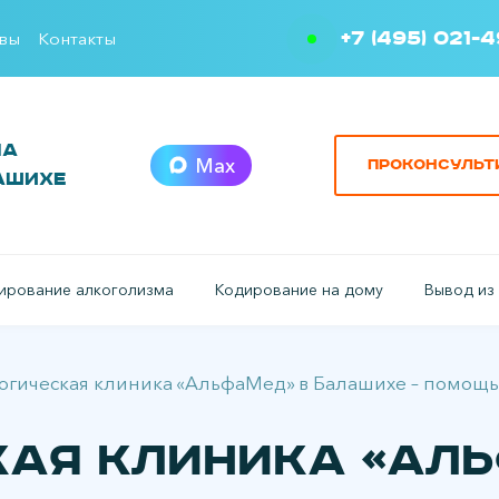
+7 (495) 021-
вы
Контакты
ма
Max
Проконсульт
ашихе
ирование алкоголизма
Кодирование на дому
Вывод из
огическая клиника «АльфаМед» в Балашихе – помощь
ая клиника «Аль