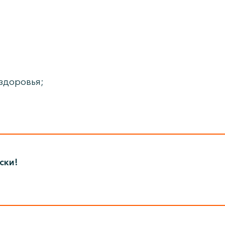
здоровья;
ски!